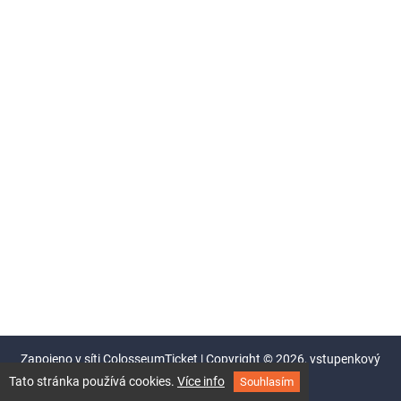
Zapojeno v síti
ColosseumTicket
|
Copyright ©
2026,
vstupenkový
systém Colosseum
Tato stránka používá cookies.
Více info
Souhlasím